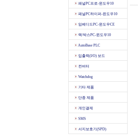
패널PC프로-윈도우10
패널PC하이퍼-윈도우10
임베디드PC-윈도우CE
랙/박스PC-윈도우10
AutoBase PLC
입출력(I/O) 보드
컨버터
Watchdog
기타 제품
단종 제품
개인결제
SMS
서지보호기(SPD)