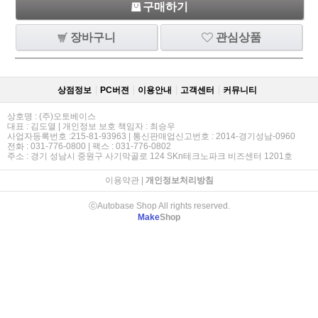
구매하기
장바구니
관심상품
상점정보
PC버젼
이용안내
고객센터
커뮤니티
상호명 : (주)오토베이스
대표 : 김도열 | 개인정보 보호 책임자 : 최승우
사업자등록번호 :215-81-93963 | 통신판매업신고번호 : 2014-경기성남-0960
전화 : 031-776-0800 | 팩스 : 031-776-0802
주소 : 경기 성남시 중원구 사기막골로 124 SKn테크노파크 비즈센터 1201호
이용약관
|
개인정보처리방침
ⓒAutobase Shop All rights reserved.
Make
Shop