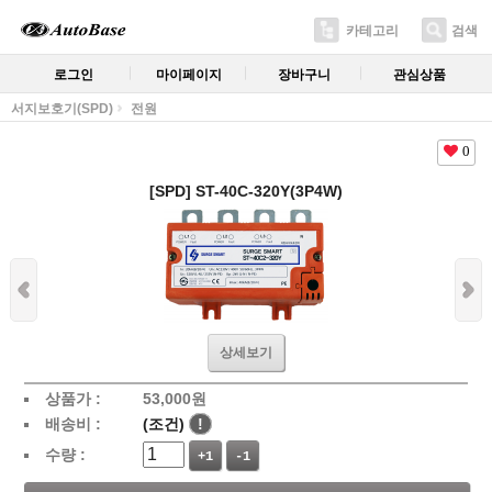
카테고리
검색
로그인
마이페이지
장바구니
관심상품
서지보호기(SPD)
전원
0
[SPD] ST-40C-320Y(3P4W)
상세보기
상품가 :
53,000
원
배송비 :
(조건)
!
수량 :
+1
-1