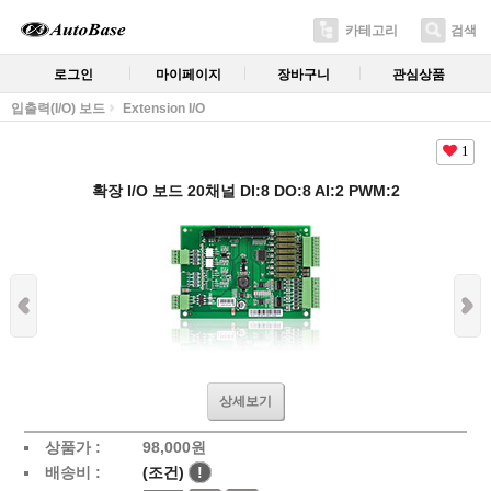
카테고리
검색
로그인
마이페이지
장바구니
관심상품
입출력(I/O) 보드
Extension I/O
1
확장 I/O 보드 20채널 DI:8 DO:8 AI:2 PWM:2
상세보기
상품가 :
98,000
원
배송비 :
(조건)
!