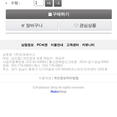
수량 :
+1
-1
구매하기
장바구니
관심상품
상점정보
PC버젼
이용안내
고객센터
커뮤니티
상호명 : (주)오토베이스
대표 : 김도열 | 개인정보 보호 책임자 : 최승우
사업자등록번호 :215-81-93963 | 통신판매업신고번호 : 2014-경기성남-0960
전화 : 031-776-0800 | 팩스 : 031-776-0802
주소 : 경기 성남시 중원구 사기막골로 124 SKn테크노파크 비즈센터 1201호
이용약관
|
개인정보처리방침
ⓒAutobase Shop All rights reserved.
Make
Shop