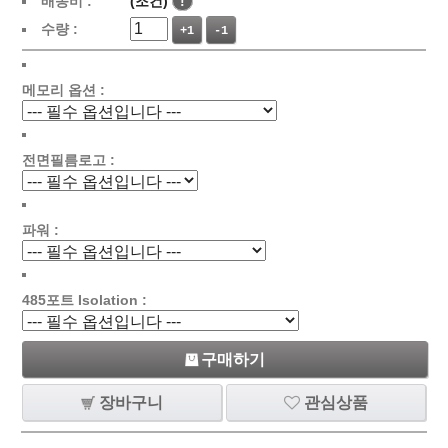
배송비 :
(조건)
!
수량 :
+1
-1
메모리 옵션 :
전면필름로고 :
파워 :
485포트 Isolation :
구매하기
장바구니
관심상품