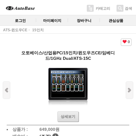
카테고리
검색
로그인
마이페이지
장바구니
관심상품
ATS-윈도우CE
15인치
0
오토베이스/산업용PC/15인치/윈도우즈CE/임베디
드/1GHz Dual/ATS-15C
상세보기
상품가 :
649,000원