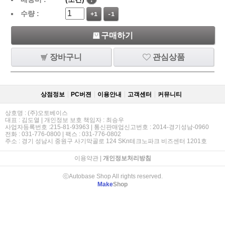
수량 :
+1
-1
구매하기
장바구니
관심상품
상점정보
PC버젼
이용안내
고객센터
커뮤니티
상호명 : (주)오토베이스
대표 : 김도열 | 개인정보 보호 책임자 : 최승우
사업자등록번호 :215-81-93963 | 통신판매업신고번호 : 2014-경기성남-0960
전화 : 031-776-0800 | 팩스 : 031-776-0802
주소 : 경기 성남시 중원구 사기막골로 124 SKn테크노파크 비즈센터 1201호
이용약관
|
개인정보처리방침
ⓒAutobase Shop All rights reserved.
Make
Shop