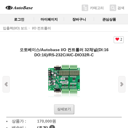
카테고리
검색
로그인
마이페이지
장바구니
관심상품
입출력(I/O) 보드
I/O 컨트롤러
2
오토베이스/Autobase I/O 컨트롤러 32채널(DI:16
DO:16)/RS-232C/AIC-DIO32R-C
상세보기
상품가 :
170,000
원
배송비 :
(조건)
!