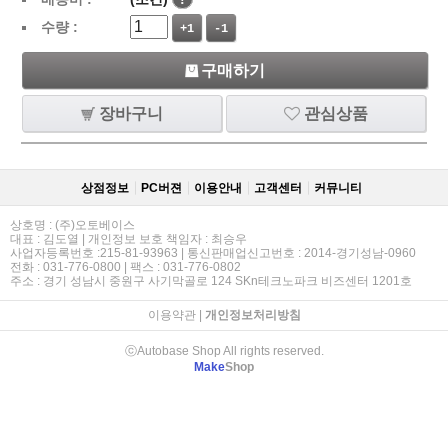
수량 :
+1
-1
구매하기
장바구니
관심상품
상점정보
PC버젼
이용안내
고객센터
커뮤니티
상호명 : (주)오토베이스
대표 : 김도열 | 개인정보 보호 책임자 : 최승우
사업자등록번호 :215-81-93963 | 통신판매업신고번호 : 2014-경기성남-0960
전화 : 031-776-0800 | 팩스 : 031-776-0802
주소 : 경기 성남시 중원구 사기막골로 124 SKn테크노파크 비즈센터 1201호
이용약관
|
개인정보처리방침
ⓒAutobase Shop All rights reserved.
Make
Shop