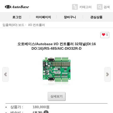
카테고리
검색
로그인
마이페이지
장바구니
관심상품
입출력(I/O) 보드
I/O 컨트롤러
1
오토베이스/Autobase I/O 컨트롤러 32채널(DI:16
DO:16)/RS-485/AIC-DIO32R-D
상세보기
상품가 :
180,000
원
배송비 :
(조건)
!