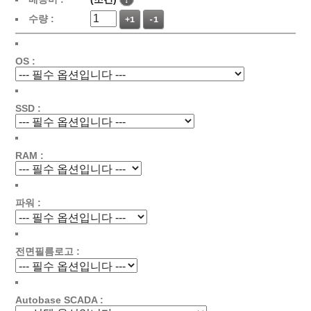
수량 :
+1
-1
OS :
SSD :
RAM :
파워 :
전면필름로고 :
Autobase SCADA :