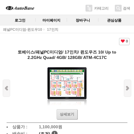
카테고리
검색
로그인
마이페이지
장바구니
관심상품
패널PC미디엄-윈도우10
17인치
0
토베이스/패널PC미디엄/ 17인치/ 윈도우즈 10/ Up to
2.2GHz Quad/ 4GB/ 128GB/ ATM-4C17C
상세보기
상품가 :
1,100,000원
배송비 :
(조건)
!